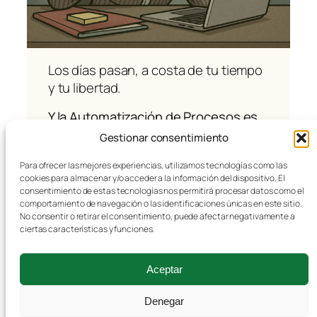
Los días pasan, a costa de tu tiempo
y tu libertad.
Y la Automatización de Procesos es
la solución.
Gestionar consentimiento
Ha llegado el momento de pedir
Para ofrecer las mejores experiencias, utilizamos tecnologías como las
ayuda.
cookies para almacenar y/o acceder a la información del dispositivo. El
consentimiento de estas tecnologías nos permitirá procesar datos como el
comportamiento de navegación o las identificaciones únicas en este sitio.
No consentir o retirar el consentimiento, puede afectar negativamente a
¿Por qué?
ciertas características y funciones.
Aceptar
Aviso legal
Denegar